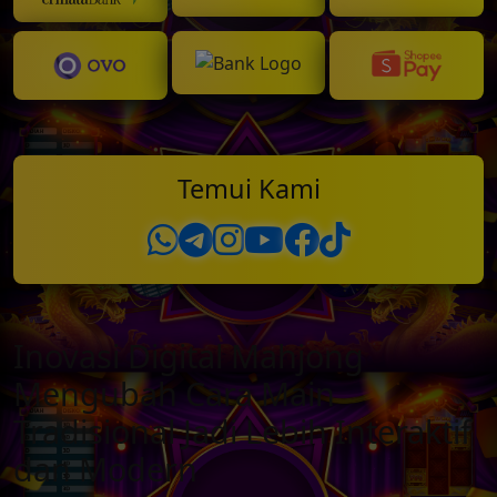
Temui Kami
Inovasi Digital Mahjong
Mengubah Cara Main
Tradisional Jadi Lebih Interaktif
dan Modern