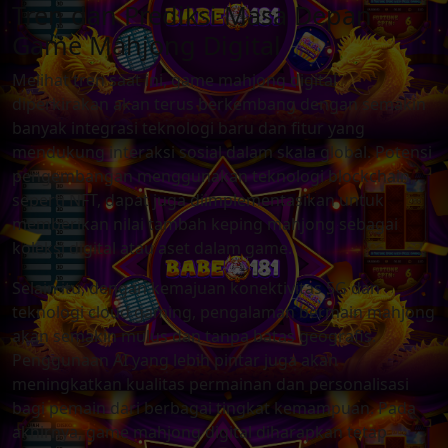
Tren dan Prediksi Masa Depan
Game Mahjong Digital
Melihat tren saat ini, game mahjong digital
diperkirakan akan terus berkembang dengan semakin
banyak integrasi teknologi baru dan fitur yang
mendukung interaksi sosial dalam skala global. Potensi
pengembangan menggunakan teknologi blockchain,
seperti NFT, dapat juga diimplementasikan untuk
memberikan nilai tambah keping mahjong sebagai
koleksi digital atau aset dalam game.
Selain itu, dengan kemajuan konektivitas 5G dan
teknologi cloud gaming, pengalaman bermain mahjong
akan semakin mulus dan tanpa batas geografis.
Penggunaan AI yang lebih pintar juga akan
meningkatkan kualitas permainan dan personalisasi
bagi pemain dari berbagai tingkat kemampuan. Pada
akhirnya, game mahjong digital diharapkan tetap