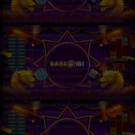
berdampak pada cara bermain, tetapi juga pada aspek
sosial dan ekonomi. Dari sisi sosial, game mahjong
digital membantu menjaga tradisi dan kebersamaan
dalam bentuk baru, meski secara virtual. Permainan ini
juga menjadi medium untuk bertemu dan berinteraksi
lintas budaya dan negara, meningkatkan pemahaman
dan komunikasi global.
Secara ekonomi, industri game mahjong digital
membuka peluang baru bagi pengembang, publisher,
dan ekosistem pendukung lainnya. Banyak aplikasi
mahjong yang mengintegrasikan monetisasi melalui
pembelian item dalam game atau model langganan,
yang meskipun kontroversial, memberikan pendapatan
untuk terus berinovasi. Hal ini mencerminkan
perubahan ekonomi kreatif yang semakin
mengandalkan transformasi digital dan keberlanjutan
produk hiburan berbasis teknologi.