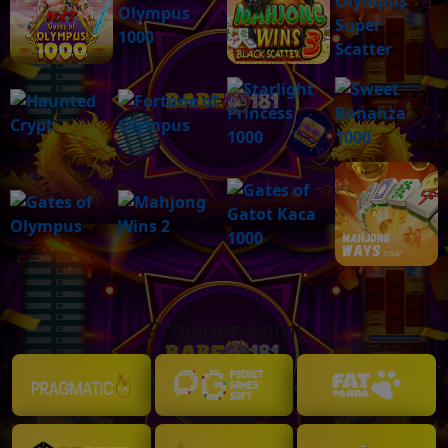
Provider Kami