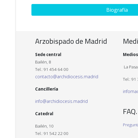
Biografía
Arzobispado de Madrid
Med
Sede central
Medios
Bailén, 8
La Pasa,
Tel.: 91 454 64 00
contacto@archidiocesis.madrid
Tel.: 91
Cancillería
infoma
info@archidiocesis.madrid
FAQ.
Catedral
Pregunt
Bailén, 10
Tel.: 91 542 22 00