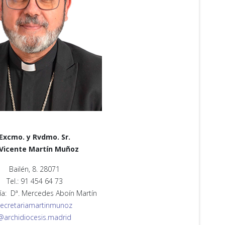
Excmo. y Rvdmo. Sr.
 Vicente Martín Muñoz
Bailén, 8. 28071
Tel.: 91 454 64 73
ía: Dª. Mercedes Aboín Martín
secretariamartinmunoz
@archidiocesis.madrid