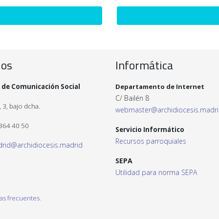
ios
Informática
 de Comunicación Social
Departamento de Internet
C/ Bailén 8
 3, bajo dcha.
webmaster@archidiocesis.madr
 364 40 50
Servicio Informático
Recursos parroquiales
drid@archidiocesis.madrid
SEPA
Utilidad para norma SEPA
as frecuentes.