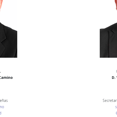
.
 Camino
D.
ueñas
Secretar
ino
d