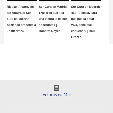
Nicolás Álvarez de
Ser Cura en Madrid:
Ser Cura en Madrid:
las Asturias: Ser
«No creo que sea
«La Teología, para
cura es «servir
una locura lo de ser
que pueda estar
haciendo presente a
sacerdote» |
viva, tiene que
Jesucristo»
Roberto Reyes
escuchar» | Raúl
Orozco
Lecturas de Misa