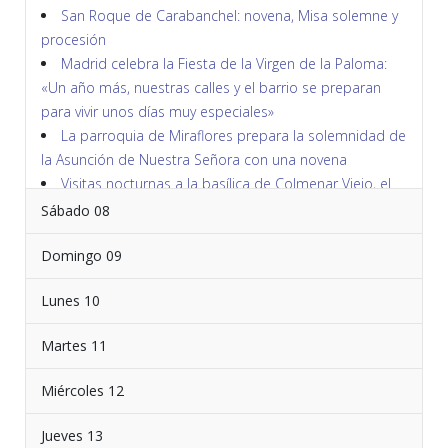
San Roque de Carabanchel: novena, Misa solemne y
procesión
Madrid celebra la Fiesta de la Virgen de la Paloma:
«Un año más, nuestras calles y el barrio se preparan
para vivir unos días muy especiales»
La parroquia de Miraflores prepara la solemnidad de
la Asunción de Nuestra Señora con una novena
Visitas nocturnas a la basílica de Colmenar Viejo, el
Museo Parroquial de Arte Sacro y la torre
Sábado 08
Misa mayor y procesión en la festividad de San
Cayetano
Domingo 09
Lunes 10
Martes 11
Miércoles 12
Jueves 13