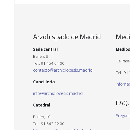
Arzobispado de Madrid
Med
Sede central
Medios
Bailén, 8
La Pasa,
Tel.: 91 454 64 00
contacto@archidiocesis.madrid
Tel.: 91
Cancillería
infoma
info@archidiocesis.madrid
FAQ.
Catedral
Pregunt
Bailén, 10
Tel.: 91 542 22 00