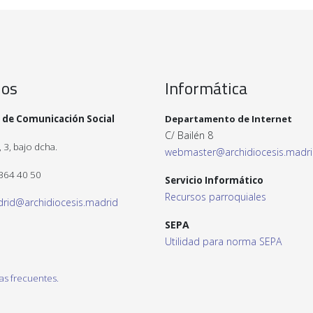
ios
Informática
 de Comunicación Social
Departamento de Internet
C/ Bailén 8
 3, bajo dcha.
webmaster@archidiocesis.madr
 364 40 50
Servicio Informático
Recursos parroquiales
drid@archidiocesis.madrid
SEPA
Utilidad para norma SEPA
as frecuentes.