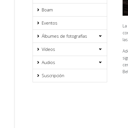
Boam
Eventos
La
co
Álbumes de fotografías
las
Vídeos
Ad
si
Audios
ce
Be
Suscripción