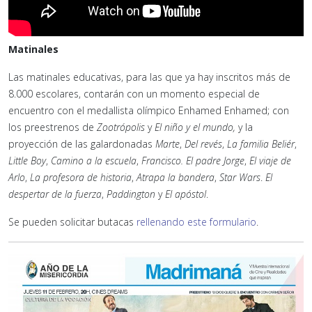
Matinales
Las matinales educativas, para las que ya hay inscritos más de
8.000 escolares, contarán con un momento especial de
encuentro con el medallista olímpico Enhamed Enhamed; con
los preestrenos de
Zootrópolis
y
El niño y el mundo,
y la
proyección de las galardonadas
Marte
,
Del revés
,
La familia Beliér
,
Little Boy
,
Camino a la escuela
,
Francisco. El padre Jorge
,
El viaje de
Arlo
,
La profesora de historia
,
Atrapa la bandera
,
Star Wars
.
El
despertar de la fuerza
,
Paddington
y
El apóstol
.
Se pueden solicitar butacas
rellenando este formulario
.