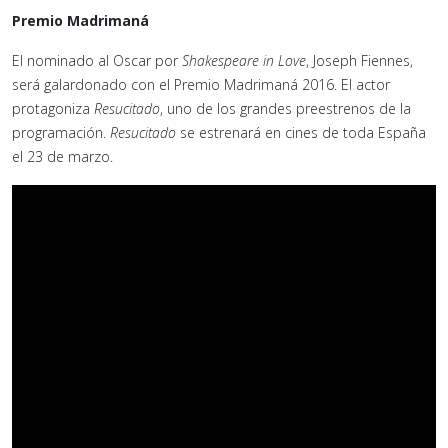
Premio Madrimaná
El nominado al Oscar por
Shakespeare in Love
, Joseph Fiennes,
será galardonado con el Premio Madrimaná 2016. El actor
protagoniza
Resucitado
, uno de los grandes preestrenos de la
programación.
Resucitado
se estrenará en cines de toda España
el 23 de marzo.