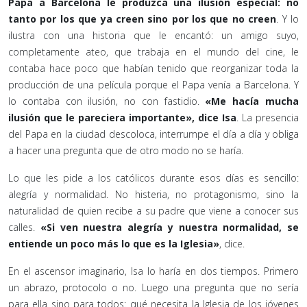
Papa a Barcelona le produzca una ilusión especial: no
tanto por los que ya creen sino por los que no creen
. Y lo
ilustra con una historia que le encantó: un amigo suyo,
completamente ateo, que trabaja en el mundo del cine, le
contaba hace poco que habían tenido que reorganizar toda la
producción de una película porque el Papa venía a Barcelona. Y
lo contaba con ilusión, no con fastidio.
«Me hacía mucha
ilusión que le pareciera importante», dice Isa
. La presencia
del Papa en la ciudad descoloca, interrumpe el día a día y obliga
a hacer una pregunta que de otro modo no se haría.
Lo que les pide a los católicos durante esos días es sencillo:
alegría y normalidad. No histeria, no protagonismo, sino la
naturalidad de quien recibe a su padre que viene a conocer sus
calles.
«Si ven nuestra alegría y nuestra normalidad, se
entiende un poco más lo que es la Iglesia»
, dice.
En el ascensor imaginario, Isa lo haría en dos tiempos. Primero
un abrazo, protocolo o no. Luego una pregunta que no sería
para ella sino para todos: qué necesita la Iglesia de los jóvenes