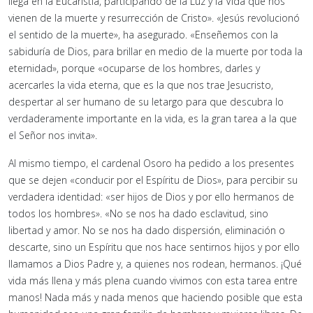
llega en la Eucaristía, participando de la Luz y la Vida que nos
vienen de la muerte y resurrección de Cristo». «Jesús revolucionó
el sentido de la muerte», ha asegurado. «Enseñemos con la
sabiduría de Dios, para brillar en medio de la muerte por toda la
eternidad», porque «ocuparse de los hombres, darles y
acercarles la vida eterna, que es la que nos trae Jesucristo,
despertar al ser humano de su letargo para que descubra lo
verdaderamente importante en la vida, es la gran tarea a la que
el Señor nos invita».
Al mismo tiempo, el cardenal Osoro ha pedido a los presentes
que se dejen «conducir por el Espíritu de Dios», para percibir su
verdadera identidad: «ser hijos de Dios y por ello hermanos de
todos los hombres». «No se nos ha dado esclavitud, sino
libertad y amor. No se nos ha dado dispersión, eliminación o
descarte, sino un Espíritu que nos hace sentirnos hijos y por ello
llamamos a Dios Padre y, a quienes nos rodean, hermanos. ¡Qué
vida más llena y más plena cuando vivimos con esta tarea entre
manos! Nada más y nada menos que haciendo posible que esta