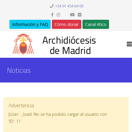
+34 91 454 64 00
Información y FAQ
Cómo donar
Canal ético
Noticias
Advertencia
JUser: :_load: No se ha podido cargar al usuario con
'ID': 11